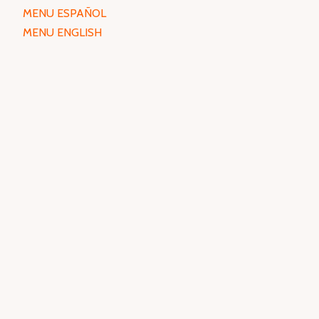
MENU ESPAÑOL
MENU ENGLISH
Todos los derechos reservados |
Plan D ©
2026
FACEBOOK
INSTAGRAM
TRIPADVISOR